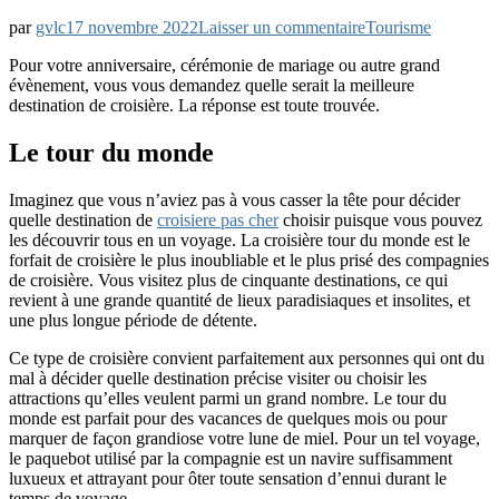
Quelle
par
gvlc
17 novembre 2022
Laisser un commentaire
Tourisme
est
Pour votre anniversaire, cérémonie de mariage ou autre grand
la
évènement, vous vous demandez quelle serait la meilleure
meilleure
destination de croisière. La réponse est toute trouvée.
destination
de
croisière
Le tour du monde
?
Imaginez que vous n’aviez pas à vous casser la tête pour décider
quelle destination de
croisiere pas cher
choisir puisque vous pouvez
les découvrir tous en un voyage. La croisière tour du monde est le
forfait de croisière le plus inoubliable et le plus prisé des compagnies
de croisière. Vous visitez plus de cinquante destinations, ce qui
revient à une grande quantité de lieux paradisiaques et insolites, et
une plus longue période de détente.
Ce type de croisière convient parfaitement aux personnes qui ont du
mal à décider quelle destination précise visiter ou choisir les
attractions qu’elles veulent parmi un grand nombre. Le tour du
monde est parfait pour des vacances de quelques mois ou pour
marquer de façon grandiose votre lune de miel. Pour un tel voyage,
le paquebot utilisé par la compagnie est un navire suffisamment
luxueux et attrayant pour ôter toute sensation d’ennui durant le
temps de voyage.