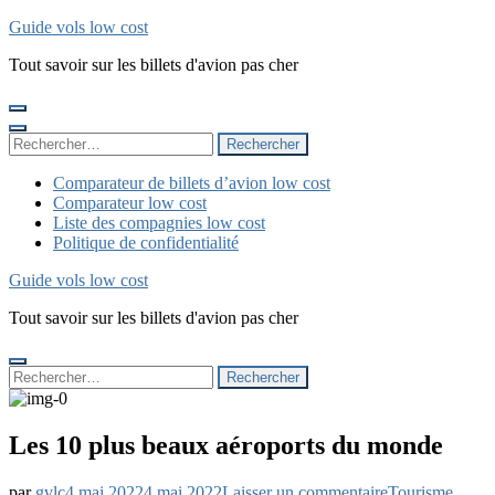
Aller
Guide vols low cost
au
Tout savoir sur les billets d'avion pas cher
contenu
(Pressez
Entrée)
Rechercher :
Comparateur de billets d’avion low cost
Comparateur low cost
Liste des compagnies low cost
Politique de confidentialité
Guide vols low cost
Tout savoir sur les billets d'avion pas cher
Rechercher :
Les 10 plus beaux aéroports du monde
Les
par
gvlc
4 mai 2022
4 mai 2022
Laisser un commentaire
Tourisme