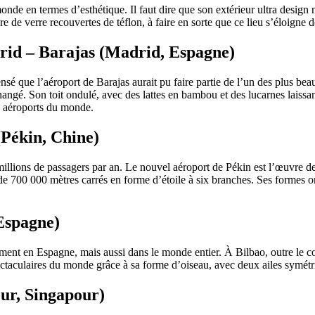
onde en termes d’esthétique. Il faut dire que son extérieur ultra desig
fibre de verre recouvertes de téflon, à faire en sorte que ce lieu s’éloign
rid – Barajas (Madrid, Espagne)
sé que l’aéroport de Barajas aurait pu faire partie de l’un des plus bea
gé. Son toit ondulé, avec des lattes en bambou et des lucarnes laissant
x aéroports du monde.
(Pékin, Chine)
 millions de passagers par an. Le nouvel aéroport de Pékin est l’œuvre d
de 700 000 mètres carrés en forme d’étoile à six branches. Ses formes 
 Espagne)
lement en Espagne, mais aussi dans le monde entier. À Bilbao, outre le c
pectaculaires du monde grâce à sa forme d’oiseau, avec deux ailes symétri
ur, Singapour)