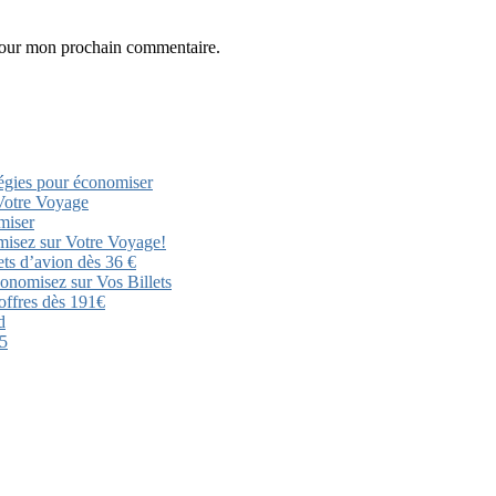
 pour mon prochain commentaire.
atégies pour économiser
 Votre Voyage
miser
misez sur Votre Voyage!
ets d’avion dès 36 €
conomisez sur Vos Billets
offres dès 191€
d
25