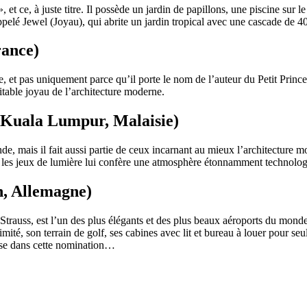
t ce, à juste titre. Il possède un jardin de papillons, une piscine sur le
ppelé Jewel (Joyau), qui abrite un jardin tropical avec une cascade de 4
rance)
, et pas uniquement parce qu’il porte le nom de l’auteur du Petit Prince
itable joyau de l’architecture moderne.
(Kuala Lumpur, Malaisie)
 mais il fait aussi partie de ceux incarnant au mieux l’architecture mo
et les jeux de lumière lui confère une atmosphère étonnamment technolo
h, Allemagne)
Strauss, est l’un des plus élégants et des plus beaux aéroports du monde.
ité, son terrain de golf, ses cabines avec lit et bureau à louer pour seu
ose dans cette nomination…