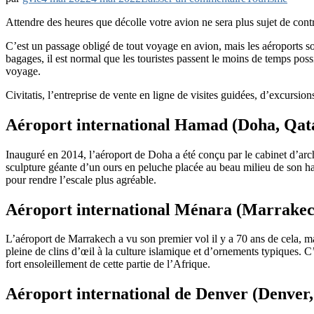
10
Attendre des heures que décolle votre avion ne sera plus sujet de contra
plus
beaux
C’est un passage obligé de tout voyage en avion, mais les aéroports son
aéroports
bagages, il est normal que les touristes passent le moins de temps poss
du
voyage.
monde
Civitatis, l’entreprise de vente en ligne de visites guidées, d’excursio
Aéroport international Hamad (Doha, Qat
Inauguré en 2014, l’aéroport de Doha a été conçu par le cabinet d’arc
sculpture géante d’un ours en peluche placée au beau milieu de son hal
pour rendre l’escale plus agréable.
Aéroport international Ménara (Marrake
L’aéroport de Marrakech a vu son premier vol il y a 70 ans de cela, ma
pleine de clins d’œil à la culture islamique et d’ornements typiques.
fort ensoleillement de cette partie de l’Afrique.
Aéroport international de Denver (Denver,